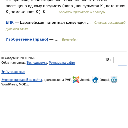
посвящено одному предмету (напр., консульская К., патентная
К., таможенная К.). К.… …
Большой юридический словарь
ЕПК
— Европейская патентная конвенция …
Словарь сокращений
русского языка
Изобретение (право)
— …
Википедия
© Академик, 2000-2026
18+
Обратная связь:
Техподдержка
,
Реклама на сайте
👣 Путешествия
Экспорт словарей на сайты
, сделанные на PHP,
Joomla,
Drupal,
WordPress, MODx.